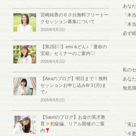
あな
宮崎純香の６０分無料フリートー
「本
クセッション募集について
「本
2026年8月2日
必ず
【第2回♡】emi &どん♪「運命の
宝箱」セミナーのご案内♡
2026年8月2日
私の
【Airaのブログ】明日まで！無料
あな
セッションお申し込み8/３(月)ま
無意
で♪
2026年8月2日
【Saoriのブログ】お金の英才教
育
初級編、リアル開催のご案
「実
内
「今