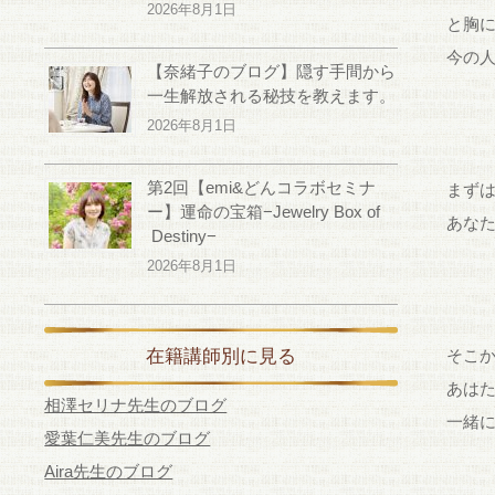
2026年8月1日
と胸
今の
【奈緒子のブログ】隠す手間から
一生解放される秘技を教えます。
2026年8月1日
第2回【emi&どんコラボセミナ
まず
ー】運命の宝箱−Jewelry Box of
あな
Destiny−
2026年8月1日
在籍講師別に見る
そこ
あは
相澤セリナ先生のブログ
一緒
愛葉仁美先生のブログ
Aira先生のブログ