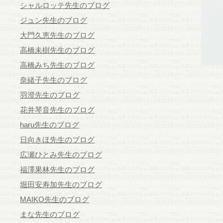
シャルロッテ先生のブログ
ジュン先生のブログ
大門久恵先生のブログ
高橋未樹先生のブログ
高橋みち先生のブログ
奈緒子先生のブログ
羽澄先生のブログ
花井琴音先生のブログ
haru先生のブログ
日向きほ先生のブログ
広瀬ひとみ先生のブログ
福澤果林先生のブログ
堀田安寿加先生のブログ
MAIKO先生のブログ
まな先生のブログ