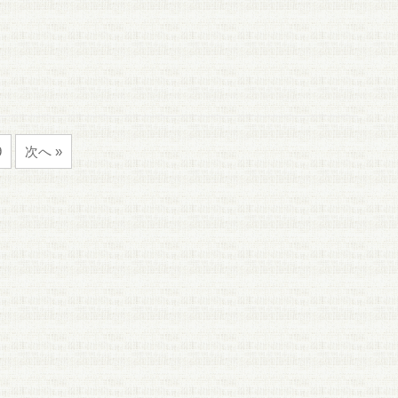
9
次へ »