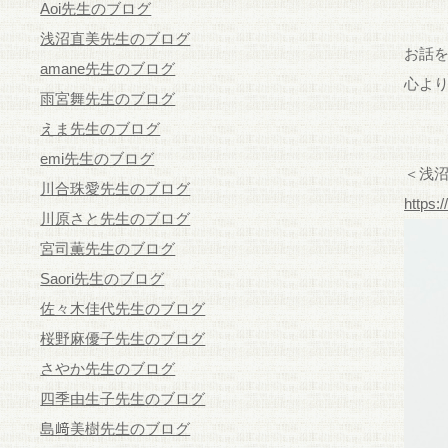
Aoi先生のブログ
浅沼直美先生のブログ
お話
amane先生のブログ
心よ
雨宮舞先生のブログ
えま先生のブログ
emi先生のブログ
＜浅沼
川合珠愛先生のブログ
https:
川原さと先生のブログ
宮司薫先生のブログ
Saori先生のブログ
佐々木佳代先生のブログ
桜野麻優子先生のブログ
さやか先生のブログ
四季由生子先生のブログ
島﨑美樹先生のブログ