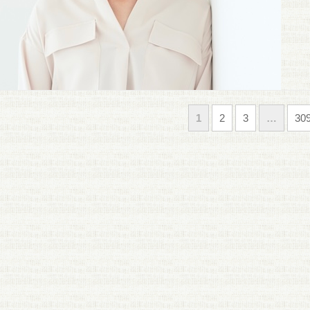
1
2
3
…
30