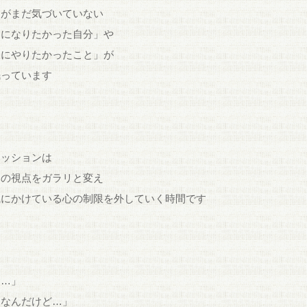
たがまだ気づいていない
当になりたかった自分」や
当にやりたかったこと」が
眠っています
セッションは
たの視点をガラリと変え
識にかけている心の制限を外していく時間です
は…」
更なんだけど…」