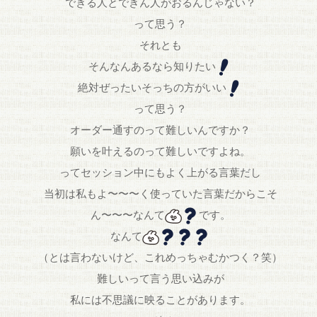
できる人とできん人がおるんじゃない？
って思う？
それとも
そんなんあるなら知りたい
絶対ぜったいそっちの方がいい
って思う？
オーダー通すのって難しいんですか？
願いを叶えるのって難しいですよね。
ってセッション中にもよく上がる言葉だし
当初は私もよ〜〜〜く使っていた言葉だからこそ
ん〜〜〜なんて
です。
なんて
（とは言わないけど、これめっちゃむかつく？笑）
難しいって言う思い込みが
私には不思議に映ることがあります。