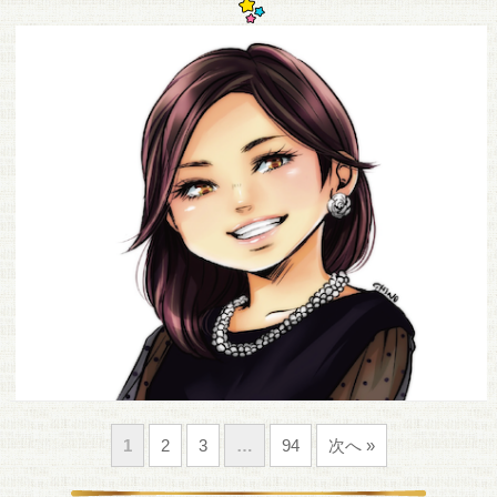
1
2
3
…
94
次へ »