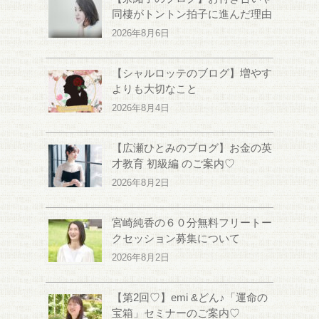
同棲がトントン拍子に進んだ理由
2026年8月6日
【シャルロッテのブログ】増やす
よりも大切なこと
2026年8月4日
【広瀬ひとみのブログ】お金の英
才教育 初級編 のご案内♡
2026年8月2日
宮崎純香の６０分無料フリートー
クセッション募集について
2026年8月2日
【第2回♡】emi &どん♪「運命の
宝箱」セミナーのご案内♡