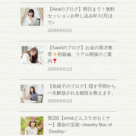
【Airaのブログ】明日まで！無料
セッションお申し込み8/３(月)ま
で♪
2026年8月2日
【Saoriのブログ】お金の英才教
育
初級編、リアル開催のご案
内
2026年8月1日
【奈緒子のブログ】隠す手間から
一生解放される秘技を教えます。
2026年8月1日
第2回【emi&どんコラボセミナ
ー】運命の宝箱−Jewelry Box of
Destiny−