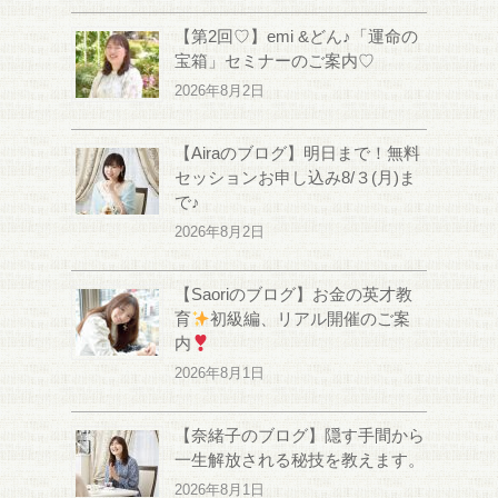
【第2回♡】emi &どん♪「運命の
宝箱」セミナーのご案内♡
2026年8月2日
【Airaのブログ】明日まで！無料
セッションお申し込み8/３(月)ま
で♪
2026年8月2日
【Saoriのブログ】お金の英才教
育
初級編、リアル開催のご案
内
2026年8月1日
【奈緒子のブログ】隠す手間から
一生解放される秘技を教えます。
2026年8月1日