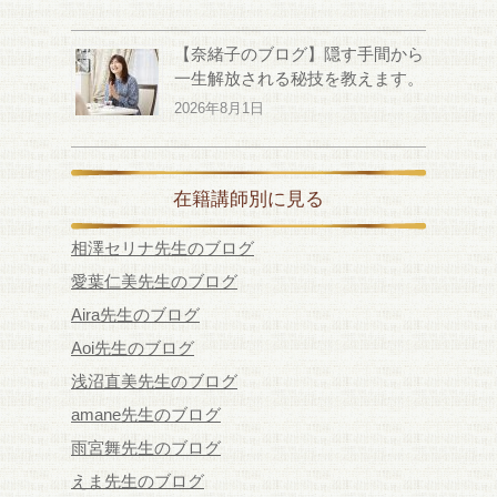
【奈緒子のブログ】隠す手間から
一生解放される秘技を教えます。
2026年8月1日
在籍講師別に見る
相澤セリナ先生のブログ
愛葉仁美先生のブログ
Aira先生のブログ
Aoi先生のブログ
浅沼直美先生のブログ
amane先生のブログ
雨宮舞先生のブログ
えま先生のブログ