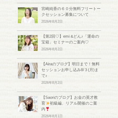
宮崎純香の６０分無料フリートー
クセッション募集について
2026年8月2日
【第2回♡】emi &どん♪「運命の
宝箱」セミナーのご案内♡
2026年8月2日
【Airaのブログ】明日まで！無料
セッションお申し込み8/３(月)ま
で♪
2026年8月2日
【Saoriのブログ】お金の英才教
育
初級編、リアル開催のご案
内
2026年8月1日