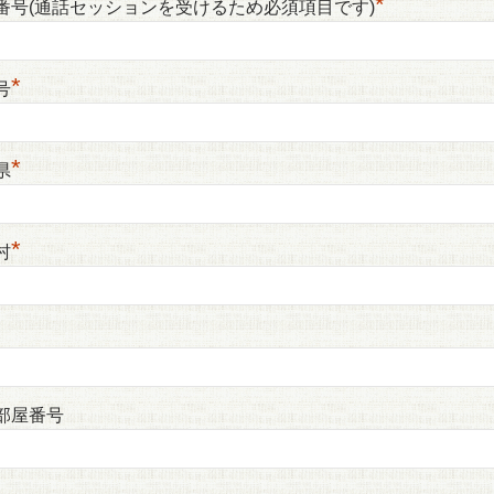
*
番号(通話セッションを受けるため必須項目です)
*
号
*
県
*
村
部屋番号