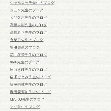
シャルロッテ先生のブログ
ジュン先生のブログ
大門久恵先生のブログ
高橋未樹先生のブログ
高橋みち先生のブログ
奈緒子先生のブログ
羽澄先生のブログ
花井琴音先生のブログ
haru先生のブログ
日向きほ先生のブログ
広瀬ひとみ先生のブログ
福澤果林先生のブログ
堀田安寿加先生のブログ
MAIKO先生のブログ
まな先生のブログ