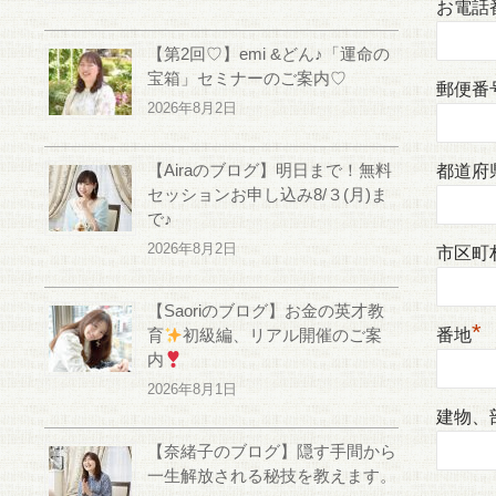
お電話
【第2回♡】emi &どん♪「運命の
宝箱」セミナーのご案内♡
郵便番
2026年8月2日
【Airaのブログ】明日まで！無料
都道府
セッションお申し込み8/３(月)ま
で♪
2026年8月2日
市区町
【Saoriのブログ】お金の英才教
*
育
初級編、リアル開催のご案
番地
内
2026年8月1日
建物、
【奈緒子のブログ】隠す手間から
一生解放される秘技を教えます。