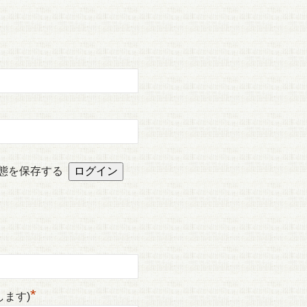
態を保存する
*
します)