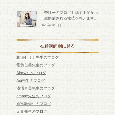
【奈緒子のブログ】隠す手間から
一生解放される秘技を教えます。
2026年8月1日
在籍講師別に見る
相澤セリナ先生のブログ
愛葉仁美先生のブログ
Aira先生のブログ
Aoi先生のブログ
浅沼直美先生のブログ
amane先生のブログ
雨宮舞先生のブログ
えま先生のブログ