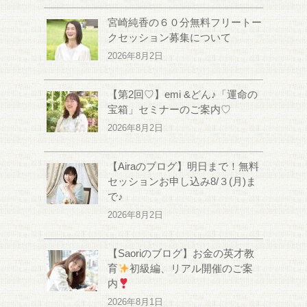
宮崎純香の６０分無料フリートー
クセッション募集について
2026年8月2日
【第2回♡】emi &どん♪「運命の
宝箱」セミナーのご案内♡
2026年8月2日
【Airaのブログ】明日まで！無料
セッションお申し込み8/３(月)ま
で♪
2026年8月2日
【Saoriのブログ】お金の英才教
育
初級編、リアル開催のご案
内
2026年8月1日