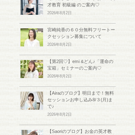
才教育 初級編 のご案内♡
2026年8月2日
宮崎純香の６０分無料フリートー
クセッション募集について
2026年8月2日
【第2回♡】emi &どん♪「運命の
宝箱」セミナーのご案内♡
2026年8月2日
【Airaのブログ】明日まで！無料
セッションお申し込み8/３(月)ま
で♪
2026年8月2日
【Saoriのブログ】お金の英才教