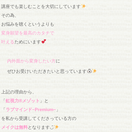
講座でも楽しむことを大切にしています
その為、
お悩みを聴くというよりも
変身願望を最高のカタチで
叶える
ためにいます
内外面から変身したい方
に
ぜひお受けいただきたいと思っています
上記の理由から、
「
虹視力®︎メゾット
」と
「
ラブマインド−Premium−
」
を私から受講してくださっている方の
メイク
は無料
となります◡̈