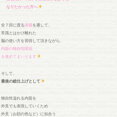
なりたかった方へ
全７回に渡る
講義
を通して、
常識とはかけ離れた
脳の使い方を習得して頂きながら、
内面の独自性開花
を進めてまいります
そして、
最後の総仕上げとして
独自性溢れる内面を
外見でも表現していくため
外見（お顔の色など）に似合う