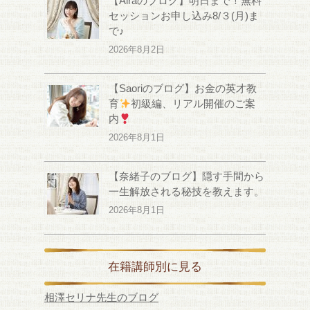
【Airaのブログ】明日まで！無料
セッションお申し込み8/３(月)ま
で♪
2026年8月2日
【Saoriのブログ】お金の英才教
育
初級編、リアル開催のご案
内
2026年8月1日
【奈緒子のブログ】隠す手間から
一生解放される秘技を教えます。
2026年8月1日
在籍講師別に見る
相澤セリナ先生のブログ