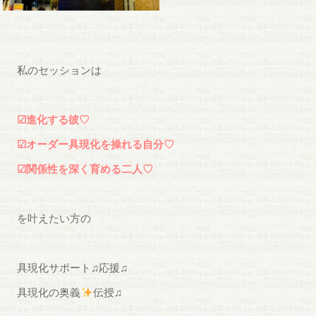
私のセッションは
☑︎進化する彼♡
☑︎オーダー具現化を操れる自分♡
☑︎関係性を深く育める二人♡
を叶えたい方の
具現化サポート♫応援♫
具現化の奥義
伝授♫