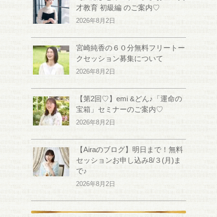
才教育 初級編 のご案内♡
2026年8月2日
宮崎純香の６０分無料フリートー
クセッション募集について
2026年8月2日
【第2回♡】emi &どん♪「運命の
宝箱」セミナーのご案内♡
2026年8月2日
【Airaのブログ】明日まで！無料
セッションお申し込み8/３(月)ま
で♪
2026年8月2日