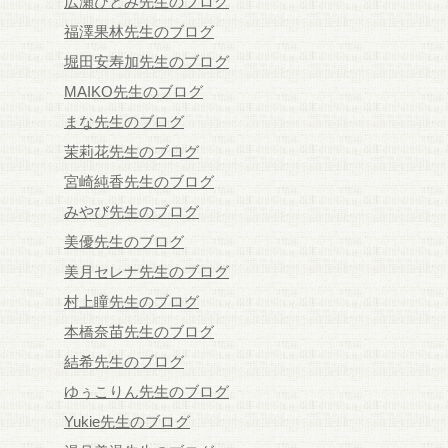
広瀬ひとみ先生のブログ
福澤果林先生のブログ
堀田安寿加先生のブログ
MAIKO先生のブログ
まな先生のブログ
茉莉花先生のブログ
宮崎純香先生のブログ
みやび先生のブログ
美優先生のブログ
美月セレナ先生のブログ
村上瞳先生のブログ
本橋奈苗先生のブログ
結希先生のブログ
ゆぅこりん先生のブログ
Yukie先生のブログ