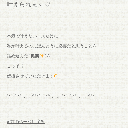
叶えられます♡
本気で叶えたい！人だけに
私が叶えるのにほんとうに必要だと思うことを
詰め込んだ
“奥義
”
を
こっそり
伝授させていただきます
*･゜ﾟ･*:.｡..｡.:**･゜ﾟ･*:.｡. .｡.:*･゜ﾟ･*:.｡. .｡.:**･
« 前のページに戻る