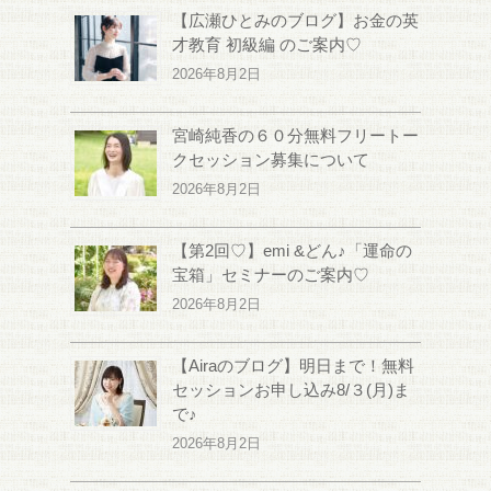
【広瀬ひとみのブログ】お金の英
才教育 初級編 のご案内♡
2026年8月2日
宮崎純香の６０分無料フリートー
クセッション募集について
2026年8月2日
【第2回♡】emi &どん♪「運命の
宝箱」セミナーのご案内♡
2026年8月2日
【Airaのブログ】明日まで！無料
セッションお申し込み8/３(月)ま
で♪
2026年8月2日