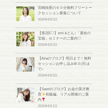
宮崎純香の６０分無料フリートー
クセッション募集について
2026年8月2日
【第2回♡】emi &どん♪「運命の
宝箱」セミナーのご案内♡
2026年8月2日
【Airaのブログ】明日まで！無料
セッションお申し込み8/３(月)ま
で♪
2026年8月2日
【Saoriのブログ】お金の英才教
育
初級編、リアル開催のご案
内
2026年8月1日