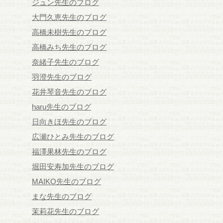
ジュン先生のブログ
大門久恵先生のブログ
高橋未樹先生のブログ
高橋みち先生のブログ
奈緒子先生のブログ
羽澄先生のブログ
花井琴音先生のブログ
haru先生のブログ
日向きほ先生のブログ
広瀬ひとみ先生のブログ
福澤果林先生のブログ
堀田安寿加先生のブログ
MAIKO先生のブログ
まな先生のブログ
茉莉花先生のブログ