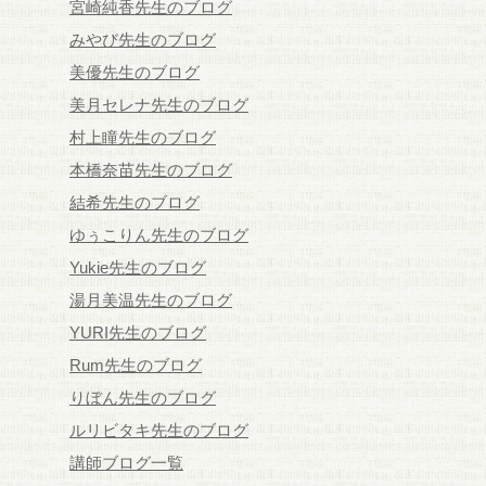
宮崎純香先生のブログ
みやび先生のブログ
美優先生のブログ
美月セレナ先生のブログ
村上瞳先生のブログ
本橋奈苗先生のブログ
結希先生のブログ
ゆぅこりん先生のブログ
Yukie先生のブログ
湯月美温先生のブログ
YURI先生のブログ
Rum先生のブログ
りぼん先生のブログ
ルリビタキ先生のブログ
講師ブログ一覧