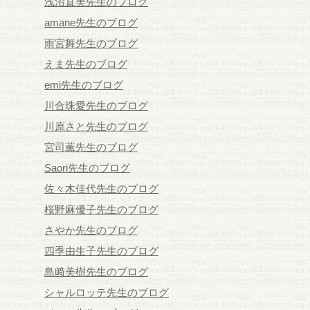
浅沼直美先生のブログ
amane先生のブログ
雨宮舞先生のブログ
えま先生のブログ
emi先生のブログ
川合珠愛先生のブログ
川原さと先生のブログ
宮司薫先生のブログ
Saori先生のブログ
佐々木佳代先生のブログ
桜野麻優子先生のブログ
さやか先生のブログ
四季由生子先生のブログ
島﨑美樹先生のブログ
シャルロッテ先生のブログ