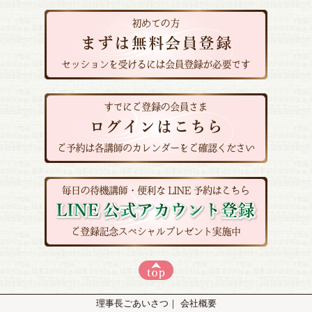
理事長ごあいさつ
｜
会社概要