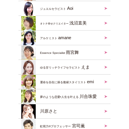
Aoi
ジュエルセラピスト
浅沼直美
オトナ幸せクリエイター
amane
アルケミスト
雨宮舞
Essence Specialist
えま
ゆる甘リッチライフセラピスト
emi
運命を自在に操る復縁スタイリスト
川合珠愛
夢のような恋愛•人生を叶える
川原さと
宮司薫
虹視力®︎プロフェッサー