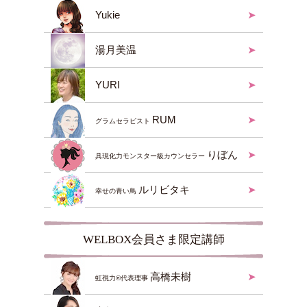
Yukie
湯月美温
YURI
RUM
グラムセラピスト
りぼん
具現化力モンスター級カウンセラー
ルリビタキ
幸せの青い鳥
WELBOX会員さま限定講師
高橋未樹
虹視力®︎代表理事