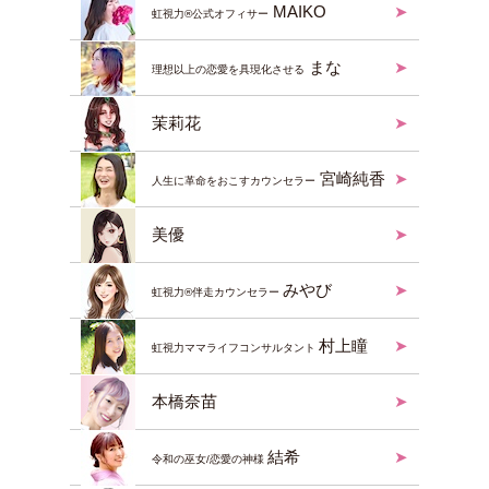
MAIKO
虹視力®︎公式オフィサー
まな
理想以上の恋愛を具現化させる
茉莉花
宮崎純香
人生に革命をおこすカウンセラー
美優
みやび
虹視力®️伴走カウンセラー
村上瞳
虹視力ママライフコンサルタント
本橋奈苗
結希
令和の巫女/恋愛の神様