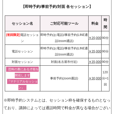
【即時予約/事前予約/対面 各セッション】
時
セッション名
ご対応可能ツール
料金
間
[初回限定]
電話セッショ
即時予約(お電話)/事前予約(LINE通
￥20,000
90分
ン
話/zoom通話)
即時予約(お電話)/事前予約(LINE通
電話セッション
￥35,000
90分
話/zoom通話)
対面セッション
対面(名古屋市付近)
￥35,000
90分
恐怖の裏にある才能を
120
開花します
事前予約(zoom通話)
￥30,000
分×1
『マテリアルセッショ
回
ン』
※即時予約システムとは、セッション枠を確保するものとなっ
ており、講師によっては通話時間で料金が異なる場合がござい