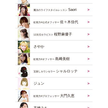
Saori
魔法のライフスタイルレッスン
佐々木佳代
虹視力®︎公式オフィサー
桜野麻優子
12次元セラピスト
さやか
島﨑美樹
虹視力®︎オフィサー
シャルロッテ
宝探しカウンセラー
ジュン
大門久恵
虹視力®︎プロフェッサー
高橋みち