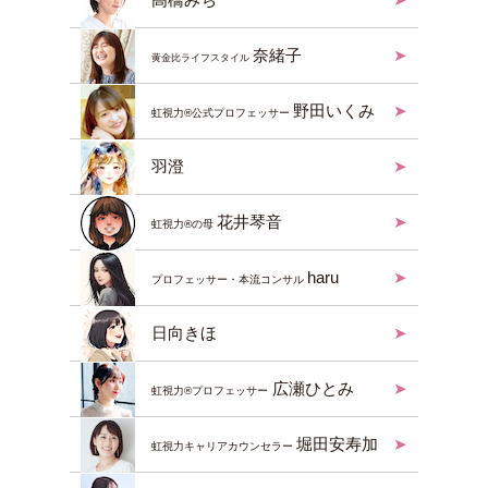
奈緒子
黄金比ライフスタイル
野田いくみ
虹視力®︎公式プロフェッサー
羽澄
花井琴音
虹視力®︎の母
haru
プロフェッサー・本流コンサル
日向きほ
広瀬ひとみ
虹視力®︎プロフェッサー
堀田安寿加
虹視力キャリアカウンセラー