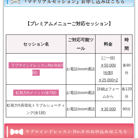
【プレミアムメニューご対応セッション】
ご対応可能ツ
時
セッション名
料金
ール
間
[ご一括]
ラブマインドレッスンNo.0(全2
￥50,000
各90
お電話/zoom通話
回)
[分割]
分
￥25,000×2
詳細はフォー
各120
虹視力®︎メソッド(全7回)
お電話/zoom通話
ムから
分
虹視力®︎具現化トラブルシューティ
お電話/zoom通話
￥30,000
90分
ング(全1回)