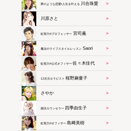
川合珠愛
夢のような恋愛•人生を叶える
川原さと
宮司薫
虹視力®︎プロフェッサー
Saori
魔法のライフスタイルレッスン
佐々木佳代
虹視力®︎公式オフィサー
桜野麻優子
12次元セラピスト
さやか
四季由生子
婚活カウンセラー
島﨑美樹
虹視力®︎オフィサー