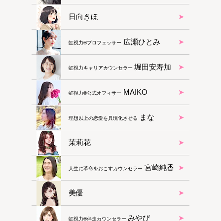
日向きほ
広瀬ひとみ
虹視力®︎プロフェッサー
堀田安寿加
虹視力キャリアカウンセラー
MAIKO
虹視力®︎公式オフィサー
まな
理想以上の恋愛を具現化させる
茉莉花
宮崎純香
人生に革命をおこすカウンセラー
美優
みやび
虹視力®️伴走カウンセラー