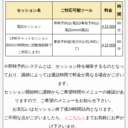
時
セッション名
ご対応可能ツール
料金
間
即時予約(お電話)/事前予約(お
60
電話セッション
￥15,000
電話/zoom通話)
分
LINEチャットセッション
事前予約(虹視力®️公式LINEに
60
(60分の時間内に回数無制限で
￥15,000
て)
分
ご対応します)
※即時予約システムとは、セッション枠を確保するものとなっ
ており、講師によっては通話時間で料金が異なる場合がござい
ます。
セッション開始時に講師からご希望時間やメニューの確認があ
りますので、ご希望のメニューをお知らせ下さい。
お支払いはセッション終了後24時間以内となります。
ご不明な点がございましたら、
＜こちら＞
までお気軽にお声が
け下さいませ。