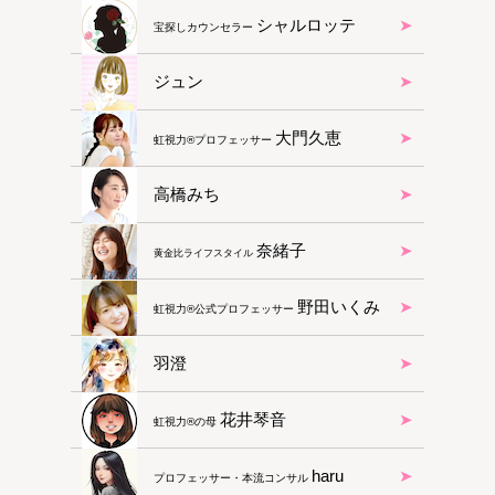
シャルロッテ
宝探しカウンセラー
ジュン
大門久恵
虹視力®︎プロフェッサー
高橋みち
奈緒子
黄金比ライフスタイル
野田いくみ
虹視力®︎公式プロフェッサー
羽澄
花井琴音
虹視力®︎の母
haru
プロフェッサー・本流コンサル