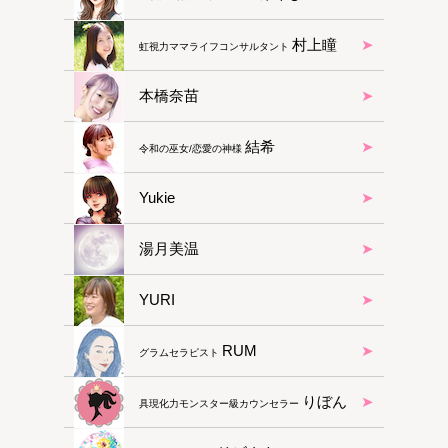
村上瞳
虹視力ママライフコンサルタント
本橋奈苗
結希
令和の巫女/恋愛の神様
Yukie
湯月美温
YURI
RUM
グラムセラピスト
りぼん
具現化力モンスター級カウンセラー