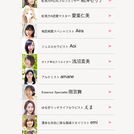
相澤セリナ
虹視力®公式プロフェッサー
愛葉仁美
虹視力®︎恋愛マスター
Aira
相思相愛スペシャリスト
Aoi
ジュエルセラピスト
浅沼直美
オトナ幸せクリエイター
amane
アルケミスト
雨宮舞
Essence Specialist
えま
ゆる甘リッチライフセラピスト
emi
運命を自在に操る復縁スタイリスト