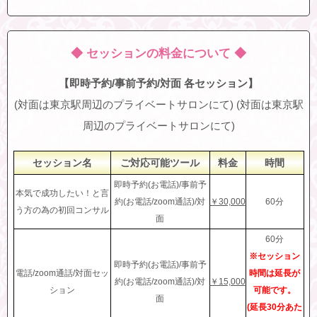
◆ セッションの料金について ◆
【即時予約/事前予約/対面 各セッション】
(対面は東京駅周辺のプライベートサロンにて) (対面は東京駅
周辺のプライベートサロンにて)
セッション名
ご対応可能ツール
料金
時間
即時予約(お電話)/事前予
本気で成功したい！と言
約(お電話/zoom通話)/対
￥30,000
60分
う方の為の初回コンサル
面
60分
※セッション
即時予約(お電話)/事前予
電話/zoom通話/対面セッ
時間は延長が
約(お電話/zoom通話)/対
￥15,000
ション
可能です。
面
(延長30分あた