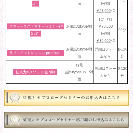
90分
回)
面
[分割]
￥27,000
×2
[ご一括]
スウィーテストマネーセミナー(全
お電話/Skype/対
￥70,000
90分
２回)
面
[分割]
￥35,000
×2
お電話/Skype/対
詳細はフォー
各120
ラブマインドレッスン-premium-
面
ムから
分
お電
詳細はフォー
各120
虹視力®︎メソッド(全7回)
話/Skype/LINE/対
ムから
分
面