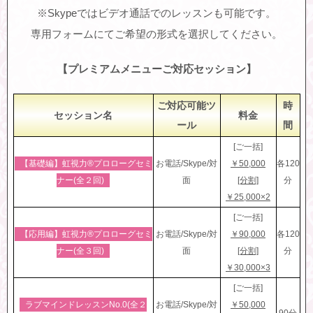
※Skypeではビデオ通話でのレッスンも可能です。
専用フォームにてご希望の形式を選択してください。
【プレミアムメニューご対応セッション】
ご対応可能ツ
時
セッション名
料金
ール
間
[ご一括]
【基礎編】虹視力®︎プロローグセミ
お電話/Skype/対
￥50,000
各120
ナー(全２回)
面
[分割]
分
￥25,000×2
[ご一括]
【応用編】虹視力®︎プロローグセミ
お電話/Skype/対
￥90,000
各120
ナー(全３回)
面
[分割]
分
￥30,000×3
[ご一括]
ラブマインドレッスンNo.0(全２
お電話/Skype/対
￥50,000