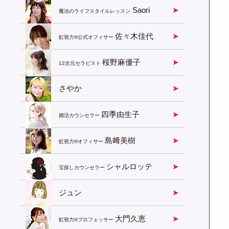
Saori
魔法のライフスタイルレッスン
佐々木佳代
虹視力®︎公式オフィサー
桜野麻優子
12次元セラピスト
さやか
四季由生子
婚活カウンセラー
島﨑美樹
虹視力®︎オフィサー
シャルロッテ
宝探しカウンセラー
ジュン
大門久恵
虹視力®︎プロフェッサー