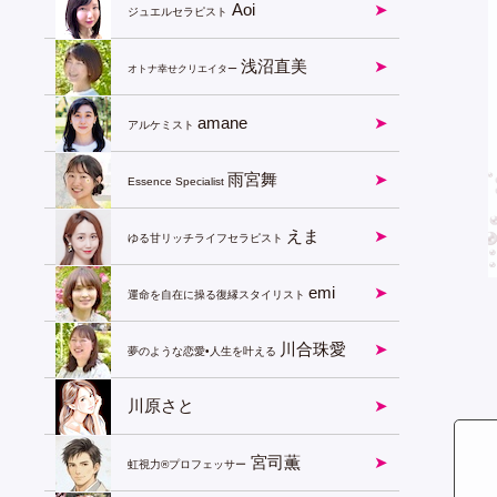
Aoi
ジュエルセラピスト
浅沼直美
オトナ幸せクリエイター
amane
アルケミスト
雨宮舞
Essence Specialist
えま
ゆる甘リッチライフセラピスト
emi
運命を自在に操る復縁スタイリスト
川合珠愛
夢のような恋愛•人生を叶える
川原さと
宮司薫
虹視力®︎プロフェッサー