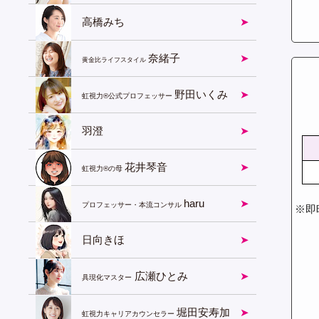
高橋みち
奈緒子
黄金比ライフスタイル
野田いくみ
虹視力®︎公式プロフェッサー
羽澄
花井琴音
虹視力®︎の母
haru
プロフェッサー・本流コンサル
※即
日向きほ
広瀬ひとみ
具現化マスター
堀田安寿加
虹視力キャリアカウンセラー