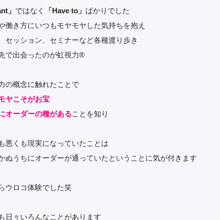
nt」
ではなく
「Have to」
ばかりでした
や働き方にいつもモヤモヤした気持ちを抱え
、セッション、セミナーなど各種渡り歩き
先で出会ったのが虹視力®︎
力の概念に触れたことで
モヤこそがお宝
にオーダーの種がある
ことを知り
も悪くも現実になっていたことは
かぬうちにオーダーが通っていたということに気が付きます
らウロコ体験でした笑
も日々いろんなことがあります