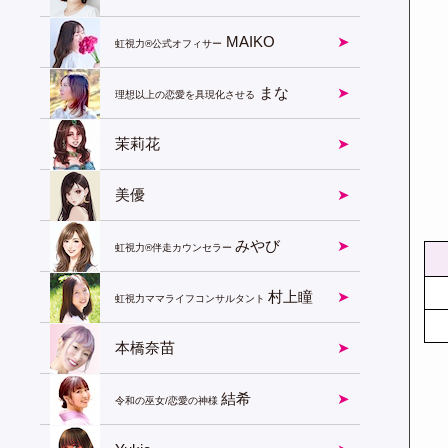
MAIKO
虹視力®︎公式オフィサー
まな
理想以上の恋愛を具現化させる
茉莉花
美優
みやび
虹視力®️伴走カウンセラー
村上瞳
虹視力ママライフコンサルタント
本橋奈苗
結希
令和の巫女/恋愛の神様