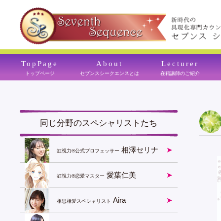
TopPage
About
Lecturer
トップページ
セブンスシークエンスとは
在籍講師のご紹介
同じ分野のスペシャリストたち
相澤セリナ
虹視力®公式プロフェッサー
愛葉仁美
虹視力®︎恋愛マスター
Aira
相思相愛スペシャリスト