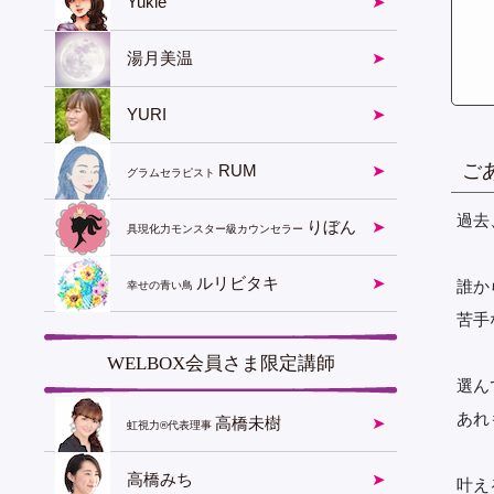
Yukie
湯月美温
YURI
ご
RUM
グラムセラピスト
過去
りぼん
具現化力モンスター級カウンセラー
ルリビタキ
誰か
幸せの青い鳥
苦手
WELBOX会員さま限定講師
選ん
あれ
高橋未樹
虹視力®︎代表理事
高橋みち
叶え